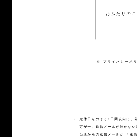
おふたりのこ
※
プライバシーポ
※
定休日をのぞく3日間以内に、
万が一、返信メールが届かない
当店からの返信メールが 「迷