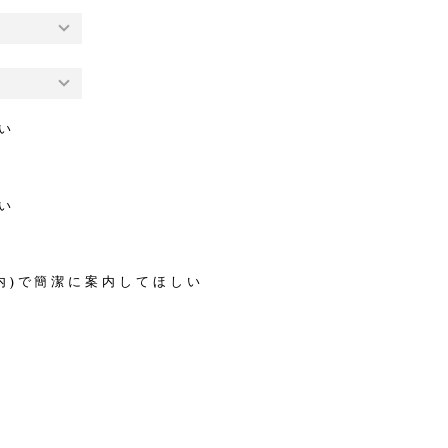
い
い
内)で
簡潔に案内してほしい