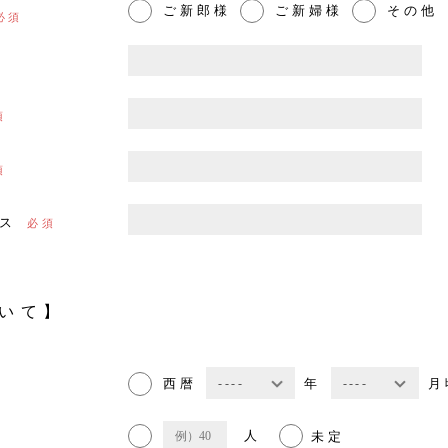
ご新郎様
ご新婦様
その他
ス
いて】
西暦
年
月
人
未定