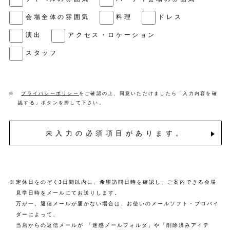
会場全体の雰囲気
料理
ドレス
演出
アクセス・ロケーション
スタッフ
※
プライバシーポリシー
をご確認の上、同意いただけましたら「入力内容を確
認する」ボタンを押して下さい。
未入力の必須項目があります。
※
定休日をのぞく3日間以内に、希望訪問日時を確認し、ご案内できる会場
見学日時をメールにてお送りします。
万が一、返信メールが届かない場合は、お使いのメールソフト・プロバイ
ダーによって、
当店からの返信メールが 「迷惑メールフォルダ」や「削除済みアイテ